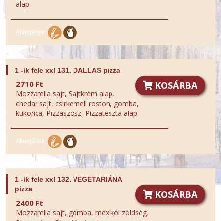
alap
Allergének:
1 -ik fele xxl 131. DALLAS pizza
2710 Ft
KOSÁRBA
Mozzarella sajt, Sajtkrém alap,
chedar sajt, csirkemell roston, gomba,
kukorica, Pizzaszósz, Pizzatészta alap
Allergének:
1 -ik fele xxl 132. VEGETARIÁNA
pizza
KOSÁRBA
2400 Ft
Mozzarella sajt, gomba, mexikói zöldség,