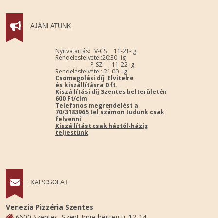
AJÁNLATUNK
Nyitvatartás: V-CS 11-21-ig.
Rendelésfelvétel:20:30.-ig
P-SZ- 11-22-ig.
Rendelésfelvétel: 21:00.-ig
Csomagolási díj Elvitelre
és kiszállításra 0 ft.
Kiszállítási díj Szentes belterületén
600 Ft/cím
Telefonos megrendelést a
70/3183965
tel számon tudunk csak
felvenni
Kiszállítást csak háztól-házig
teljestünk
KAPCSOLAT
Venezia Pizzéria Szentes
6600 Szentes, Szent Imre herceg u. 12-14