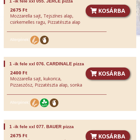
1 -ik fele xxl 055. JÉRCE pizza
2675 Ft
KOSÁRBA
Mozzarella sajt, Tejszínes alap,
csirkemelles ragu, Pizzatészta alap
Allergének:
1 -ik fele xxl 076. CARDINALE pizza
2400 Ft
KOSÁRBA
Mozzarella sajt, kukorica,
Pizzaszósz, Pizzatészta alap, sonka
Allergének:
1 -ik fele xxl 077. BAUER pizza
2675 Ft
KOSÁRBA