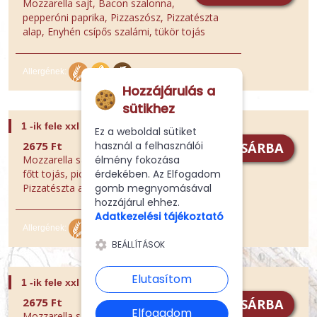
Mozzarella sajt, Bacon szalonna,
pepperóni paprika, Pizzaszósz, Pizzatészta
alap, Enyhén csípős szalámi, tükör tojás
Allergének:
Hozzájárulás a
sütikhez
1 -ik fele xxl 078. PICK pizza
Ez a weboldal sütiket
használ a felhasználói
2675 Ft
KOSÁRBA
élmény fokozása
Mozzarella sajt, csemege uborka,
érdekében. Az Elfogadom
főtt tojás, pick szalámi, Pizzaszósz,
gomb megnyomásával
Pizzatészta alap
hozzájárul ehhez.
Adatkezelési tájékoztató
Allergének:
BEÁLLÍTÁSOK
Elutasítom
1 -ik fele xxl 079. DON PIETRO pizza
2675 Ft
KOSÁRBA
Elfogadom
Mozzarella sajt, Főtt tarja, főtt tojás,