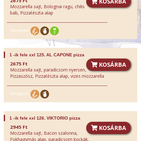
2675 Ft
KOSÁRBA
Mozzarella sajt, Bolognai ragu, chilis
bab, Pizzatészta alap
Allergének:
1 -ik fele xxl 125. AL CAPONE pizza
2675 Ft
KOSÁRBA
Mozzarella sajt, paradicsom nyersen,
Pizzaszósz, Pizzatészta alap, vizes mozzarella
Allergének:
1 -ik fele xxl 126. VIKTORIO pizza
2945 Ft
KOSÁRBA
Mozzarella sajt, Bacon szalonna,
Fokhagymás alap, paradicsom kockák,