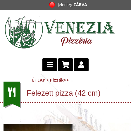
Jelenleg
ZÁRVA
ÉTLAP
>
Pizzák>>
Felezett pizza (42 cm)