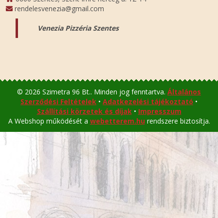
rendelesvenezia@gmail.com
Venezia Pizzéria Szentes
© 2026 Szimetra 96 Bt.. Minden jog fenntartva.
Általános
Szerződési Feltételek
•
Adatkezelési tájékoztató
•
Szállítási körzetek és díjak
•
Impresszum
A Webshop működését a
webetterem.hu
rendszere biztosítja.