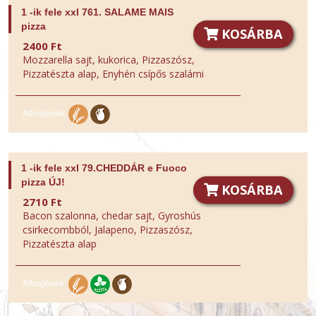
1 -ik fele xxl 761. SALAME MAIS
pizza
KOSÁRBA
2400 Ft
Mozzarella sajt, kukorica, Pizzaszósz,
Pizzatészta alap, Enyhén csípős szalámi
Allergének:
1 -ik fele xxl 79.CHEDDÁR e Fuoco
pizza ÚJ!
KOSÁRBA
2710 Ft
Bacon szalonna, chedar sajt, Gyroshús
csirkecombból, Jalapeno, Pizzaszósz,
Pizzatészta alap
Allergének: