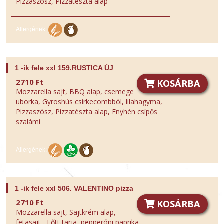
Pizzaszósz, Pizzatészta alap
Allergének:
1 -ik fele xxl 159.RUSTICA ÚJ
2710 Ft
KOSÁRBA
Mozzarella sajt, BBQ alap, csemege
uborka, Gyroshús csirkecombból, lilahagyma,
Pizzaszósz, Pizzatészta alap, Enyhén csípős
szalámi
Allergének:
1 -ik fele xxl 506. VALENTINO pizza
2710 Ft
KOSÁRBA
Mozzarella sajt, Sajtkrém alap,
fetasajt , Főtt tarja, pepperóni paprika,