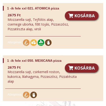
1 -ik fele xxl 021. ATOMICA pizza
2675 Ft
KOSÁRBA
Mozzarella sajt, Tejfölös alap,
csemege uborka, főtt tojás, Pizzaszósz,
Pizzatészta alap, virsli
Allergének:
1 -ik fele xxl 050. MEXICANA pizza
2675 Ft
KOSÁRBA
Mozzarella sajt, csirkemell roston,
kukorica, lilahagyma, Pizzaszósz, Pizzatészta
alap
Allergének: