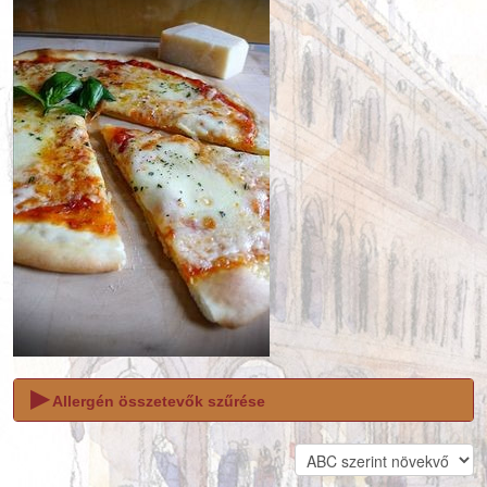
▶
Allergén összetevők szűrése
Ha valamely összetevőre ezek közül
allergiás vagy
, akkor
vedd ki mellőle a pipát!