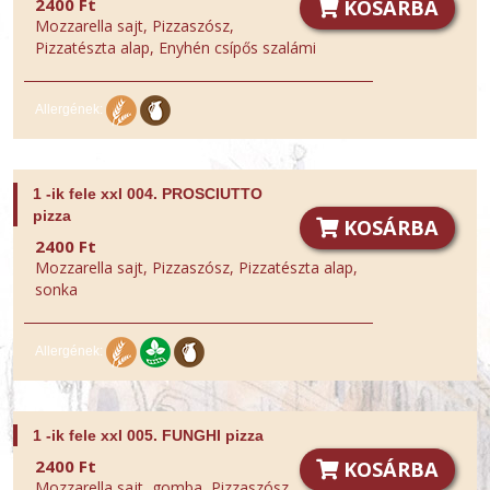
Mustár
2400 Ft
KOSÁRBA
Mozzarella sajt, Pizzaszósz,
Pizzatészta alap, Enyhén csípős szalámi
Szezámmag
Kén-dioxid
Allergének:
Csillagfürt
1 -ik fele xxl 004. PROSCIUTTO
Puhatestűek
pizza
KOSÁRBA
2400 Ft
Cukorszármazék
Mozzarella sajt, Pizzaszósz, Pizzatészta alap,
sonka
Csípős
Allergének:
1 -ik fele xxl 005. FUNGHI pizza
2400 Ft
KOSÁRBA
Mozzarella sajt, gomba, Pizzaszósz,