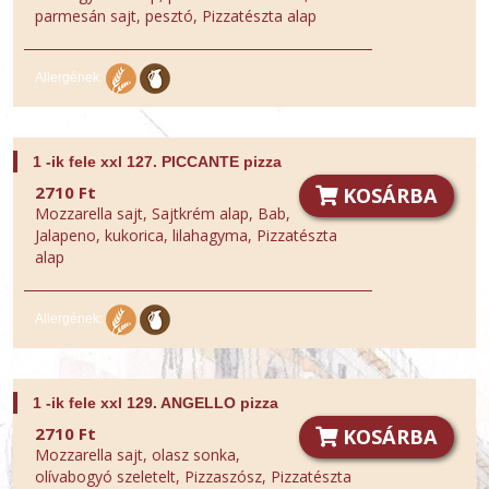
parmesán sajt, pesztó, Pizzatészta alap
Allergének:
1 -ik fele xxl 127. PICCANTE pizza
2710 Ft
KOSÁRBA
Mozzarella sajt, Sajtkrém alap, Bab,
Jalapeno, kukorica, lilahagyma, Pizzatészta
alap
Allergének:
1 -ik fele xxl 129. ANGELLO pizza
2710 Ft
KOSÁRBA
Mozzarella sajt, olasz sonka,
olívabogyó szeletelt, Pizzaszósz, Pizzatészta