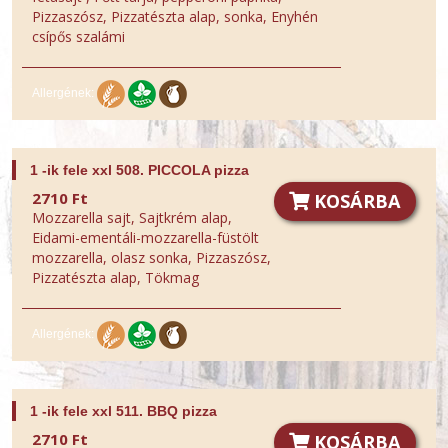
Pizzaszósz, Pizzatészta alap, sonka, Enyhén
csípős szalámi
Allergének:
1 -ik fele xxl 508. PICCOLA pizza
2710 Ft
KOSÁRBA
Mozzarella sajt, Sajtkrém alap,
Eidami-ementáli-mozzarella-füstölt
mozzarella, olasz sonka, Pizzaszósz,
Pizzatészta alap, Tökmag
Allergének:
1 -ik fele xxl 511. BBQ pizza
2710 Ft
KOSÁRBA