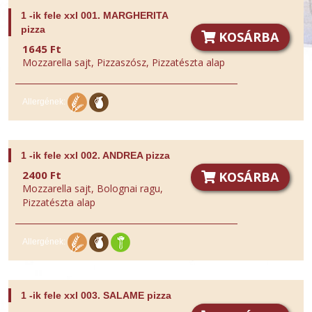
Az étlapról az ezeket tartalmazó ételeket kitakarjuk!
1 -ik fele xxl 001. MARGHERITA
pizza
Glutén
KOSÁRBA
1645 Ft
Mozzarella sajt, Pizzaszósz, Pizzatészta alap
Rákfélék
Tojás
Allergének:
Hal
1 -ik fele xxl 002. ANDREA pizza
Földimogyoró
2400 Ft
KOSÁRBA
Mozzarella sajt, Bolognai ragu,
Szójabab
Pizzatészta alap
Laktóz
Allergének:
Diófélék
Zeller
1 -ik fele xxl 003. SALAME pizza