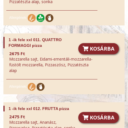
Pizzatészta alap, sonka
Allergének:
1 -ik fele xxl 011. QUATTRO
FORMAGGI pizza
KOSÁRBA
2675 Ft
Mozzarella sajt, Eidami-ementáli-mozzarella-
füstölt mozzarella, Pizzaszósz, Pizzatészta
alap
Allergének:
1 -ik fele xxl 012. FRUTTA pizza
2475 Ft
KOSÁRBA
Mozzarella sajt, Ananász,
Pizzaszósz, Pizzatészta alap, sonka