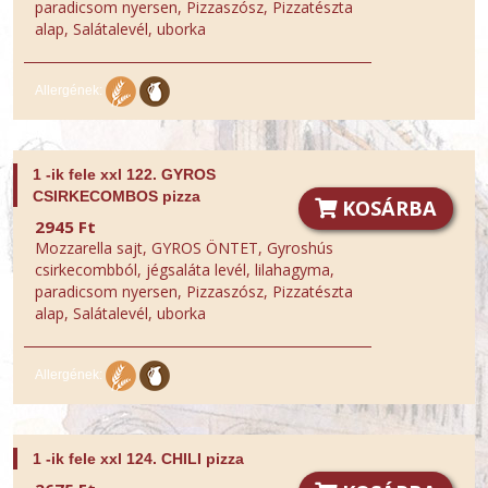
paradicsom nyersen, Pizzaszósz, Pizzatészta
alap, Salátalevél, uborka
Allergének:
1 -ik fele xxl 122. GYROS
CSIRKECOMBOS pizza
KOSÁRBA
2945 Ft
Mozzarella sajt, GYROS ÖNTET, Gyroshús
csirkecombból, jégsaláta levél, lilahagyma,
paradicsom nyersen, Pizzaszósz, Pizzatészta
alap, Salátalevél, uborka
Allergének:
1 -ik fele xxl 124. CHILI pizza