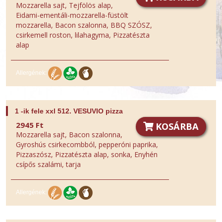
Mozzarella sajt, Tejfölös alap,
Eidami-ementáli-mozzarella-füstölt
mozzarella, Bacon szalonna, BBQ SZÓSZ,
csirkemell roston, lilahagyma, Pizzatészta
alap
Allergének:
1 -ik fele xxl 512. VESUVIO pizza
2945 Ft
KOSÁRBA
Mozzarella sajt, Bacon szalonna,
Gyroshús csirkecombból, pepperóni paprika,
Pizzaszósz, Pizzatészta alap, sonka, Enyhén
csípős szalámi, tarja
Allergének: