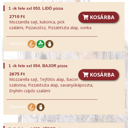
1 -ik fele xxl 053. LIDÓ pizza
2710 Ft
KOSÁRBA
Mozzarella sajt, kukorica, pick
szalámi, Pizzaszósz, Pizzatészta alap, sonka
Allergének:
1 -ik fele xxl 054. BAJOR pizza
2675 Ft
KOSÁRBA
Mozzarella sajt, Tejfölös alap, Bacon
szalonna, Pizzatészta alap, savanyúkáposzta,
Enyhén csípős szalámi
Allergének: