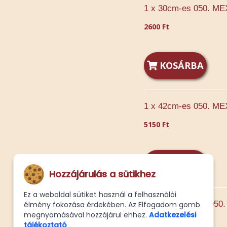
1 x 30cm-es 050. ME
2600 Ft
KOSÁRBA
1 x 42cm-es 050. ME
5150 Ft
KOSÁRBA
Hozzájárulás a sütikhez
Ez a weboldal sütiket használ a felhasználói
1 -ik fele Normál 05
élmény fokozása érdekében. Az Elfogadom gomb
megnyomásával hozzájárul ehhez.
Adatkezelési
1110 Ft
tájékoztató