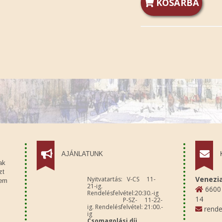
KOSÁRBA
AJÁNLATUNK
ak
zt
Venezia
Nyitvatartás: V-CS 11-
sem
21-ig.
6600 
Rendelésfelvétel:20:30.-ig
14
P-SZ- 11-22-
ig. Rendelésfelvétel: 21:00.-
rende
ig
Csomagolási díj