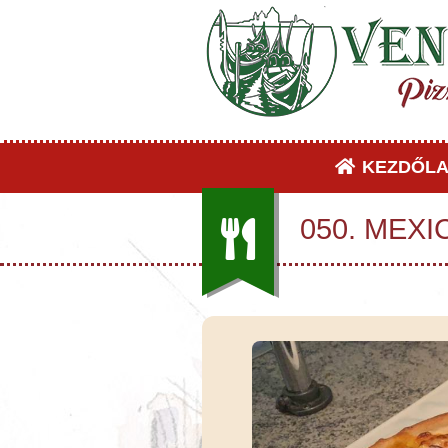
KEZDŐLA
050. MEXI