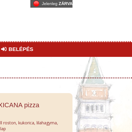
Jelenleg
ZÁRVA
BELÉPÉS
XICANA pizza
ll roston, kukorica, lilahagyma,
alap