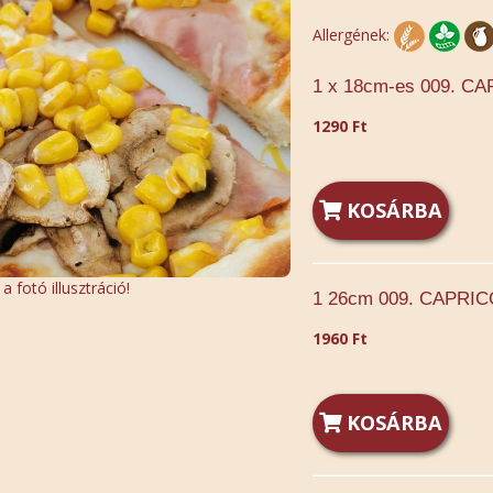
Allergének:
1 x 18cm-es 009. C
1290 Ft
KOSÁRBA
 fotó illusztráció!
1 26cm 009. CAPRIC
1960 Ft
KOSÁRBA