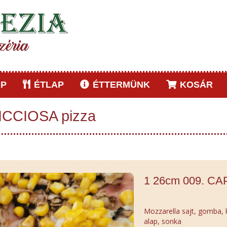
P
ÉTLAP
ÉTTERMÜNK
KOSÁR
ICCIOSA pizza
1 26cm 009. CA
Mozzarella sajt, gomba, 
alap, sonka