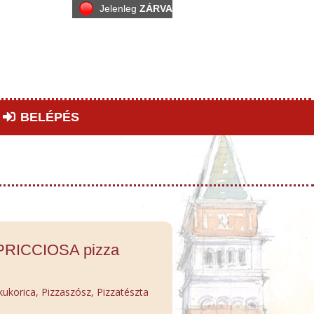
Jelenleg
ZÁRVA
BELÉPÉS
PRICCIOSA pizza
kukorica, Pizzaszósz, Pizzatészta