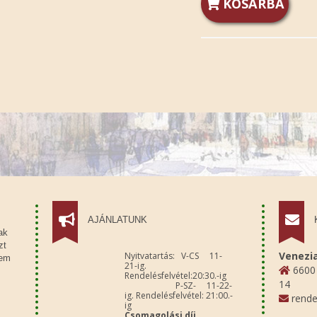
KOSÁRBA
AJÁNLATUNK
ak
zt
Venezia
Nyitvatartás: V-CS 11-
sem
21-ig.
6600 
Rendelésfelvétel:20:30.-ig
14
P-SZ- 11-22-
ig. Rendelésfelvétel: 21:00.-
rende
ig
Csomagolási díj