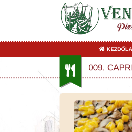
KEZDŐLA
009. CAPR