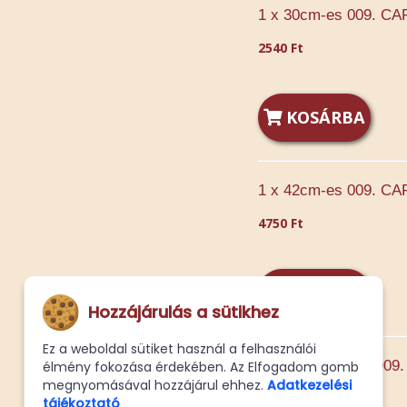
1 x 30cm-es 009. C
2540 Ft
KOSÁRBA
1 x 42cm-es 009. C
4750 Ft
KOSÁRBA
Hozzájárulás a sütikhez
Ez a weboldal sütiket használ a felhasználói
1 -ik fele Normál 00
élmény fokozása érdekében. Az Elfogadom gomb
megnyomásával hozzájárul ehhez.
Adatkezelési
1080 Ft
tájékoztató