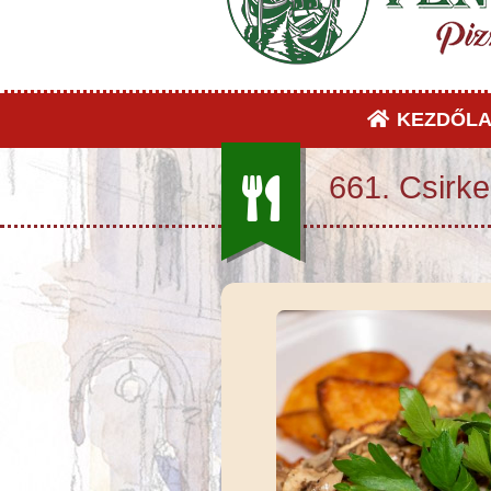
KEZDŐLA
661. Csirke