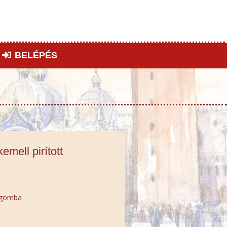
BELÉPÉS
emell pirított
t gomba