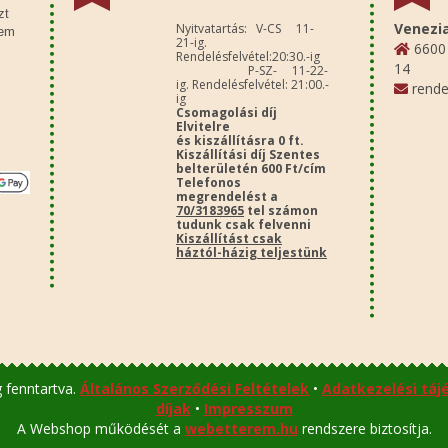
zt
Venezia
Nyitvatartás: V-CS 11-
sem
21-ig.
6600 
Rendelésfelvétel:20:30.-ig
14
P-SZ- 11-22-
ig. Rendelésfelvétel: 21:00.-
rende
ig
Csomagolási díj
Elvitelre
és kiszállításra 0 ft.
Kiszállítási díj Szentes
belterületén 600 Ft/cím
Telefonos
megrendelést a
70/3183965
tel számon
tudunk csak felvenni
Kiszállítást csak
háztól-házig teljestünk
 fenntartva.
Általános Szerződési Feltételek
•
Adatkezelési táj
díjak
•
Impresszum
A Webshop működését a
webetterem.hu
rendszere biztosítja.