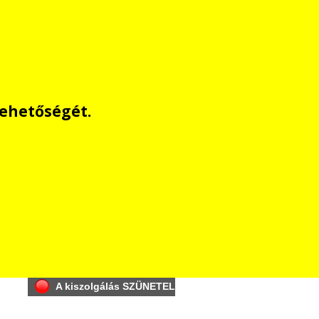
lehetőségét.
A kiszolgálás SZÜNETEL