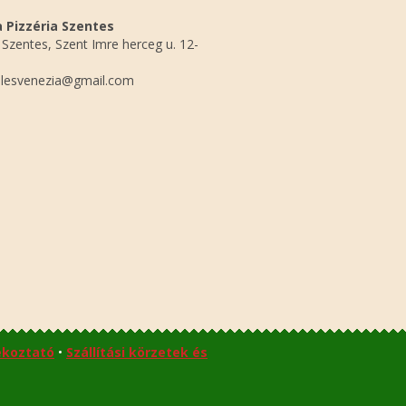
 Pizzéria Szentes
Szentes, Szent Imre herceg u. 12-
lesvenezia@gmail.com
ékoztató
•
Szállítási körzetek és