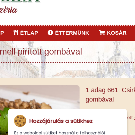
P
ÉTLAP
ÉTTERMÜNK
KOSÁR
mell pirított gombával
1 adag 661. Csirk
gombával
Natúr csirkemell, Pirítot
Hozzájárulás a sütikhez
Ez a weboldal sütiket használ a felhasználói