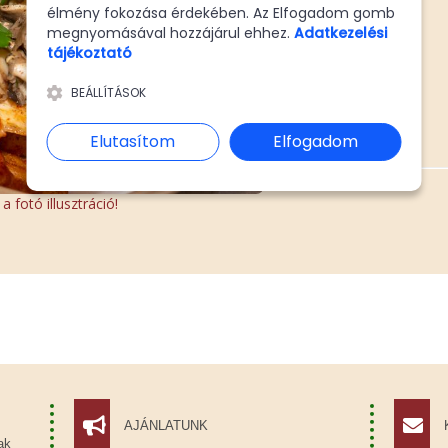
élmény fokozása érdekében. Az Elfogadom gomb
Ár:
3520 Ft
megnyomásával hozzájárul ehhez.
Adatkezelési
tájékoztató
BEÁLLÍTÁSOK
KOSÁRBA
Elutasítom
Elfogadom
 fotó illusztráció!
AJÁNLATUNK
ak