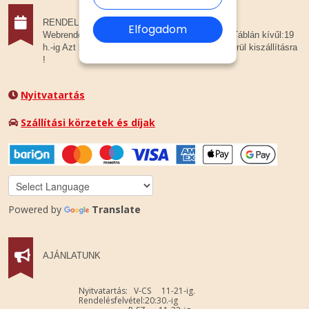
RENDELÉSFELVÉTEL
Elfogadom
Webrendelését.20 óráig tudjuk csak elfogadni ! Táblán kívűl:19
h.-ig Azt követően már elfogadás esetén sem kerül kiszállításra
!
Nyitvatartás
Szállítási körzetek és díjak
Powered by
Translate
AJÁNLATUNK
Nyitvatartás: V-CS 11-21-ig.
Rendelésfelvétel:20:30.-ig