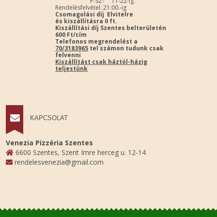
P-SZ- 11-22-ig.
Rendelésfelvétel: 21:00.-ig
Csomagolási díj Elvitelre
és kiszállításra 0 ft.
Kiszállítási díj Szentes belterületén
600 Ft/cím
Telefonos megrendelést a
70/3183965
tel számon tudunk csak
felvenni
Kiszállítást csak háztól-házig
teljestünk
KAPCSOLAT
Venezia Pizzéria Szentes
6600 Szentes, Szent Imre herceg u. 12-14
rendelesvenezia@gmail.com